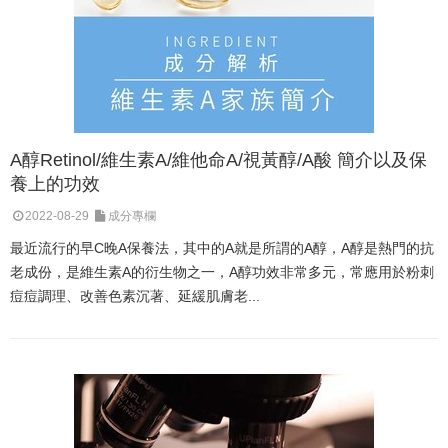
A醇Retinol/維生素A/維他命A/視黃醇/A酸 簡介以及保
養上的功效
2022-08-29
成分專欄
最近流行的早C晚A保養法，其中的A就是所謂的A醇，A醇是熱門的抗
老成份，是維生素A的衍生物之一，A醇功效非常多元，常應用於粉刺
痘痘調理、改善色素沉著、延緩肌膚老...