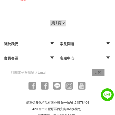
關於我們
常見問題
‧品牌故事
‧媒體報導
‧經銷通路
‧購物常見問題
‧配送取貨問題
‧退換貨及退款問題
‧海外訂購辦法
會員專區
客服中心
‧訂單查詢
‧隱私權聲明
‧版權聲明
‧客服信箱
訂閱
簡單保養化粧品有限公司 統一編號 :24578404
420 台中市豐原區西安街36號4樓之1