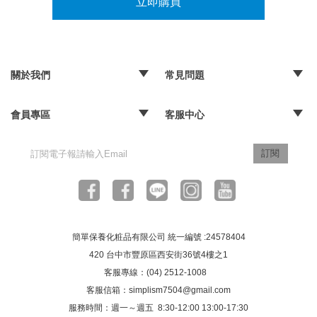
立即購買
關於我們
常見問題
‧品牌故事
‧媒體報導
‧經銷通路
‧購物常見問題
‧配送取貨問題
‧退換貨及退款問題
‧海外訂購辦法
會員專區
客服中心
‧訂單查詢
‧隱私權聲明
‧版權聲明
‧客服信箱
訂閱
簡單保養化粧品有限公司 統一編號 :24578404
420 台中市豐原區西安街36號4樓之1
客服專線：(04) 2512-1008
客服信箱：
simplism7504@gmail.com
服務時間：週一～週五 8:30-12:00 13:00-17:30