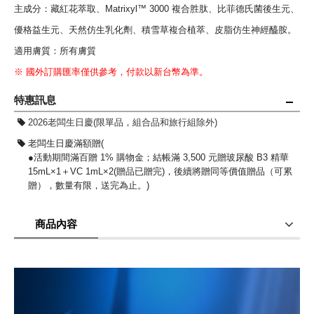
主成分：藏紅花萃取、Matrixyl™ 3000 複合胜肽、比菲德氏菌後生元、
優格益生元、天然仿生乳化劑、積雪草複合植萃、皮脂仿生神經醯胺。
適用膚質：所有膚質
※ 國外訂購匯率僅供參考，付款以新台幣為準。
特惠訊息
2026老闆生日慶(限單品，組合品和旅行組除外)
老闆生日慶滿額贈(
●活動期間滿百贈 1% 購物金；結帳滿 3,500 元贈玻尿酸 B3 精華
15mL×1＋VC 1mL×2(贈品已贈完)，後續將贈同等價值贈品（可累
贈），數量有限，送完為止。)
商品內容
商品評價(4)
我要詢問
(0)