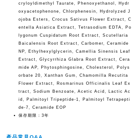
cryloyldimethyl Taurate, Phenoxyethanol, Hydr
oxyacetophenone, Chlorphenesin, Hydrolyzed J
ojoba Esters, Crocus Sativus Flower Extract, C
entella Asiatica Extract, Tetrasodium EDTA, Po
lygonum Cuspidatum Root Extract, Scutellaria
Baicalensis Root Extract, Carbomer, Ceramide
NP, Ethylhexylglycerin, Camellia Sinensis Leaf
Extract, Glycyrrhiza Glabra Root Extract, Cera
mide AP, Phytosphingosine, Cholesterol, Polys
orbate 20, Xanthan Gum, Chamomilla Recutita
Flower Extract, Rosmarinus Officinalis Leaf Ex
tract, Sodium Benzoate, Acetic Acid, Lactic Ac
id, Palmitoyl Tripeptide-1, Palmitoyl Tetrapepti
de-7, Ceramide EOP
保存期限：3年
產品常見Q&A