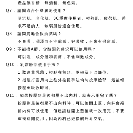
產品無香精、無酒精、無色素。
Q7 : 請問適合什麼膚況使用？
暗沉肌、老化肌、3C重度使用者、輕熟肌、疲勞肌、睡
眠不足的人、敏弱肌皆適合使用。
Q8 : 請問質地會很油膩嗎？
不會喔，潤澤而不油黏膩，好吸收，不會有殘留感。
Q9 : 不能擦A醇、含酸類的膚況可以使用嗎？
可以喔、成分溫和養膚，不含刺激成分。
Q10 : 乳霜臉部使用手法？
1.取適量乳霜，輕點在額頭、兩頰及下巴部位。
2.指腹打圈用向上往外拉提手法均勻按摩臉部，最後輕
按壓至吸收即可。
Q11 : 如果按壓到最後都壓不出內料，就表示用完了嗎？
按壓到最後都壓不出內料時，可以旋開上蓋，內杯會殘
留內料可以使用，但建議旋開上蓋後就一次用完，不要
重複旋開使用，因為內料已經接觸外界空氣。