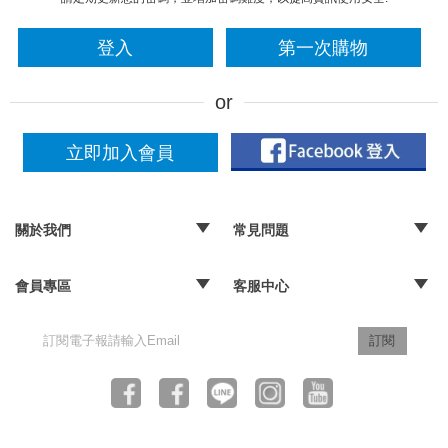
登入
第一次購物
立即加入會員
關於我們
常見問題
‧品牌故事
‧媒體報導
‧經銷通路
‧購物常見問題
‧配送取貨問題
‧退換貨及退款問題
‧海外訂購辦法
會員專區
客服中心
‧訂單查詢
‧隱私權聲明
‧版權聲明
‧客服信箱
訂閱