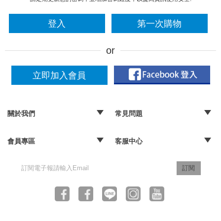
登入
第一次購物
立即加入會員
關於我們
常見問題
‧品牌故事
‧媒體報導
‧經銷通路
‧購物常見問題
‧配送取貨問題
‧退換貨及退款問題
‧海外訂購辦法
會員專區
客服中心
‧訂單查詢
‧隱私權聲明
‧版權聲明
‧客服信箱
訂閱