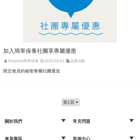
加入簡單保養社團享專屬優惠
Simplism簡單保養
2020-04-01
品牌活動
限定會員的秘密專屬社團通道
關於我們
常見問題
‧品牌故事
‧媒體報導
‧經銷通路
‧購物常見問題
‧配送取貨問題
‧退換貨及退款問題
‧海外訂購辦法
會員專區
客服中心