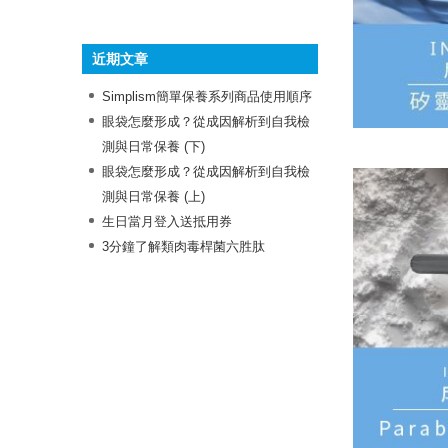
》抗痘成份
》保濕成份
》舒緩成份
》多功效成份
》美白成份
》抗老成份
近期文章
Simplism簡單保養系列商品使用順序
眼袋怎麼形成？從成因解析到自我檢
測與日常保養 (下)
眼袋怎麼形成？從成因解析到自我檢
測與日常保養 (上)
生日當月登入送抵用券
3分鐘了解類肉毒桿菌六胜肽