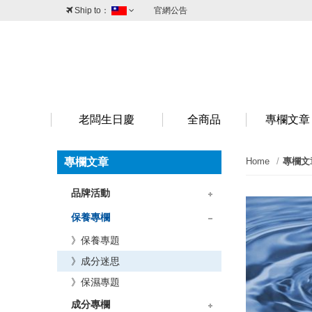
Ship to：
官網公告
台灣
澳門
香港
新加坡
老闆生日慶
全商品
專欄文章
專欄文章
Home
專欄文
品牌活動
》品牌情報
》折扣情報
保養專欄
》保養專題
》成分迷思
》保濕專題
成分專欄