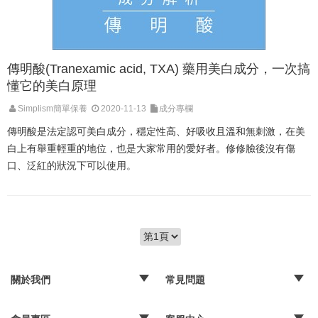
傳明酸(Tranexamic acid, TXA) 藥用美白成分，一次搞
懂它的美白原理
Simplism簡單保養
2020-11-13
成分專欄
傳明酸是法定認可美白成分，穩定性高、好吸收且溫和無刺激，在美
白上有舉重輕重的地位，也是大家常用的愛好者。修修臉後沒有傷
口、泛紅的狀況下可以使用。
關於我們
常見問題
‧品牌故事
‧媒體報導
‧經銷通路
‧購物常見問題
‧配送取貨問題
‧退換貨及退款問題
‧海外訂購辦法