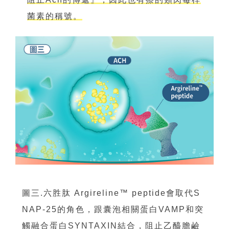
菌素的稱號。
圖三.六胜肽 Argireline™ peptide會取代S
NAP-25的角色，跟囊泡相關蛋白VAMP和突
觸融合蛋白SYNTAXIN結合，阻止乙醯膽鹼