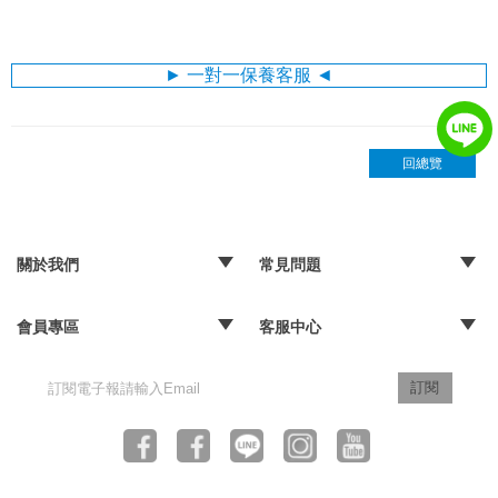
► 一對一保養客服 ◄
回總覽
關於我們
常見問題
‧品牌故事
‧媒體報導
‧經銷通路
‧購物常見問題
‧配送取貨問題
‧退換貨及退款問題
‧海外訂購辦法
會員專區
客服中心
‧訂單查詢
‧隱私權聲明
‧版權聲明
‧客服信箱
訂閱