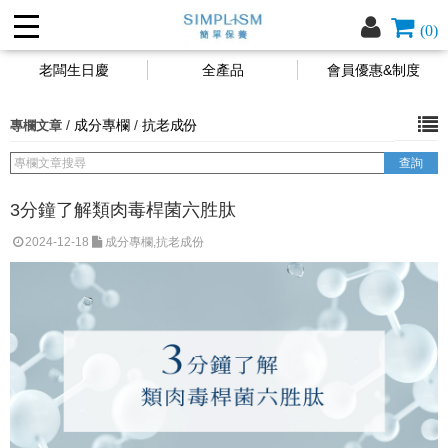
(0)
老闆生日慶
全產品
會員優惠&制度
/
成分專欄
/
抗老成份
專欄文章
3分鐘了解類肉毒桿菌六胜肽
2024-12-18
成分專欄,抗老成份