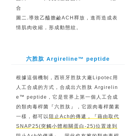
合
圖二.導致乙醯膽鹼ACH釋放，進而造成表
情肌肉收縮，形成動態紋。
六胜肽 Argireline™ peptide
根據這個機制，西班牙胜肽大廠Lipotec用
人工合成的方式，合成出六胜肽 Argirelin
e™ peptide，它是世界上第一個人工合成
的類肉毒桿菌『六胜肽』，它跟肉毒桿菌素
一樣，都可以
阻止Ach的傳遞，『藉由取代
SNAP25(突觸小體相關蛋白-25)位置達到
阻止Ach的傳遞』，因此也有擦的類肉毒桿