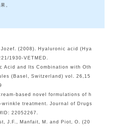
效果。
, Jozef. (2008). Hyaluronic acid (Hya
17221/1930-VETMED.
c Acid and Its Combination with Oth
les (Basel, Switzerland) vol. 26,15
9
f cream-based novel formulations of h
i-wrinkle treatment. Journal of Drugs
MID: 22052267.
, J.F., Manfait, M. and Piot, O. (20