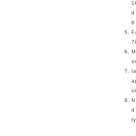
1
d
8
F
7
M
o
I
a
o
N
d
t