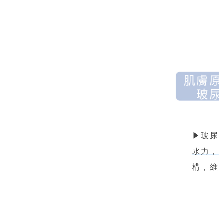
▶玻尿酸
水力，
構，維