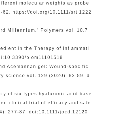
ifferent molecular weights as probe
62. https://doi.org/10.1111/srt.1222
ird Millennium.” Polymers vol. 10,7
redient in the Therapy of Inflammati
doi:10.3390/biom11101518
 and Acemannan gel: Wound-specific
ry science vol. 129 (2020): 82-89. d
cacy of six types hyaluronic acid base
d clinical trial of efficacy and safe
14): 277-87. doi:10.1111/jocd.12120