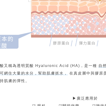
又稱為透明質酸 Hyaluronic Acid (HA)，是一種
自
可網住大量的水分，幫助肌膚抓水，
在真皮層中與膠原
持肌膚的彈性。
▶廣泛應用於
☑ 眼科 ☑關節病學 ☑肺