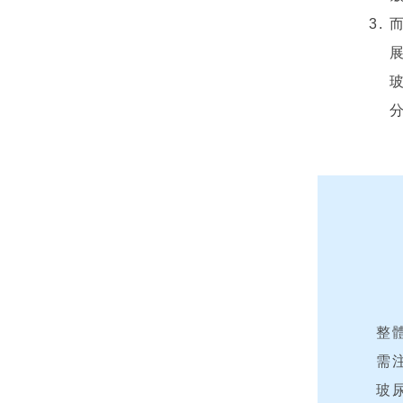
整
需
玻