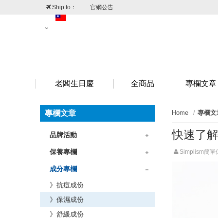
Ship to：
官網公告
台灣
澳門
香港
新加坡
老闆生日慶
全商品
專欄文章
專欄文章
Home
專欄文
快速了解玻尿
品牌活動
》品牌情報
》折扣情報
保養專欄
Simplism簡
》保養專題
》成分迷思
》保濕專題
成分專欄
》抗痘成份
》保濕成份
》舒緩成份