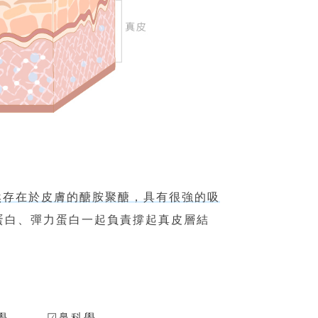
然存在於皮膚的醣胺聚醣，具有很強的吸
蛋白、彈力蛋白一起負責撐起真皮層結
病學 ☑鼻科學