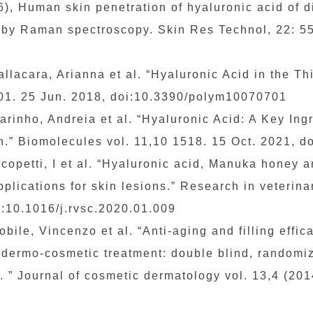
6), Human skin penetration of hyaluronic acid of d
 by Raman spectroscopy. Skin Res Technol, 22: 55-
allacara, Arianna et al. “Hyaluronic Acid in the Th
01. 25 Jun. 2018, doi:10.3390/polym10070701
arinho, Andreia et al. “Hyaluronic Acid: A Key Ing
n.” Biomolecules vol. 11,10 1518. 15 Oct. 2021, 
acopetti, I et al. “Hyaluronic acid, Manuka honey
pplications for skin lesions.” Research in veterina
i:10.1016/j.rvsc.2020.01.009
obile, Vincenzo et al. “Anti-aging and filling effi
 dermo-cosmetic treatment: double blind, randomize
y. ” Journal of cosmetic dermatology vol. 13,4 (20