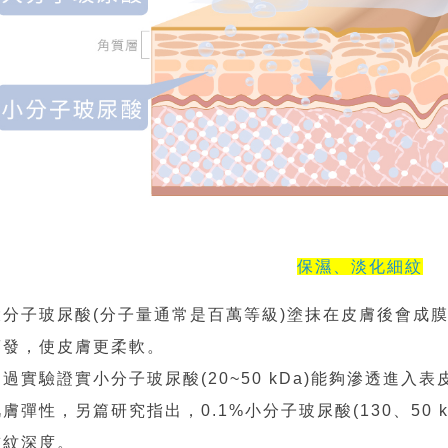
保濕、淡化細紋
大分子玻尿酸(分子量通常是百萬等級)塗抹在皮膚後會成
蒸發，使皮膚更柔軟。
透過實驗證實小分子玻尿酸(20~50 kDa)能夠滲透進
肌膚彈性，另篇研究指出，0.1%小分子玻尿酸(130、50
皺紋深度。