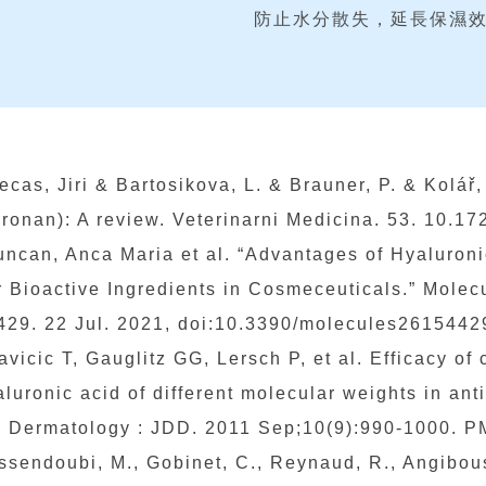
防止水分散失，延長保濕
ecas, Jiri & Bartosikova, L. & Brauner, P. & Kolář
uronan): A review. Veterinarni Medicina. 53. 10.
uncan, Anca Maria et al. “Advantages of Hyaluroni
r Bioactive Ingredients in Cosmeceuticals.” Molecu
429. 22 Jul. 2021, doi:10.3390/molecules2615442
avicic T, Gauglitz GG, Lersch P, et al. Efficacy o
aluronic acid of different molecular weights in ant
n Dermatology : JDD. 2011 Sep;10(9):990-1000. P
ssendoubi, M., Gobinet, C., Reynaud, R., Angiboust