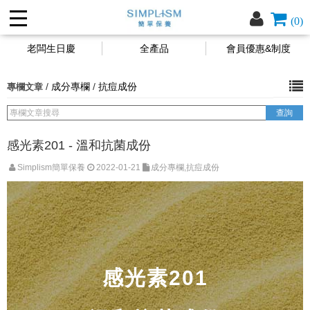
(0)
老闆生日慶
全產品
會員優惠&制度
/
成分專欄
/
抗痘成份
專欄文章
感光素201 - 溫和抗菌成份
Simplism簡單保養
2022-01-21
成分專欄,抗痘成份
感光素201