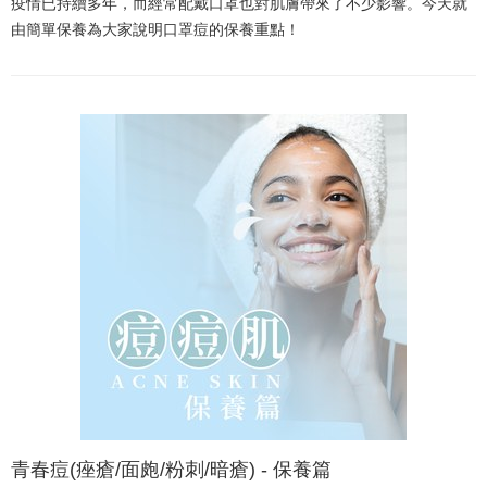
疫情已持續多年，而經常配戴口罩也對肌膚帶來了不少影響。今天就
由簡單保養為大家說明口罩痘的保養重點！
青春痘(痤瘡/面皰/粉刺/暗瘡) - 保養篇