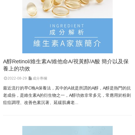
A醇Retinol/維生素A/維他命A/視黃醇/A酸 簡介以及保
養上的功效
2022-08-29
成分專欄
最近流行的早C晚A保養法，其中的A就是所謂的A醇，A醇是熱門的抗
老成份，是維生素A的衍生物之一，A醇功效非常多元，常應用於粉刺
痘痘調理、改善色素沉著、延緩肌膚老...