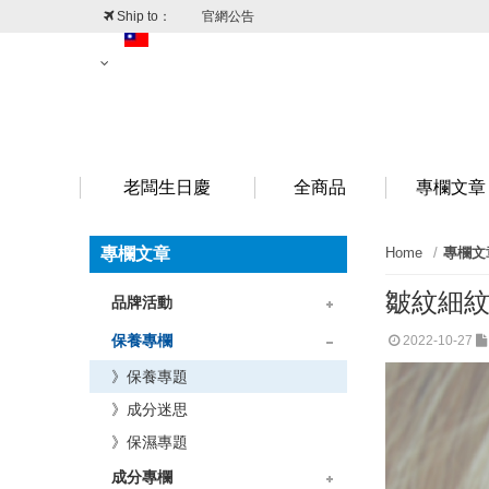
Ship to：
官網公告
台灣
澳門
香港
新加坡
老闆生日慶
全商品
專欄文章
專欄文章
Home
專欄文
皺紋細
品牌活動
》品牌情報
》折扣情報
保養專欄
2022-10-27
》保養專題
》成分迷思
》保濕專題
成分專欄