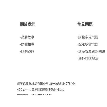
關於我們
常見問題
‧品牌故事
‧購物常見問題
‧媒體報導
‧配送取貨問題
‧經銷通路
‧退換貨及退款問題
‧海外訂購辦法
簡單保養化粧品有限公司 統一編號 :24578404
420 台中市豐原區西安街36號4樓之1
客服專線：(04) 2512-1008
客服信箱：
simplism7504@gmail.com