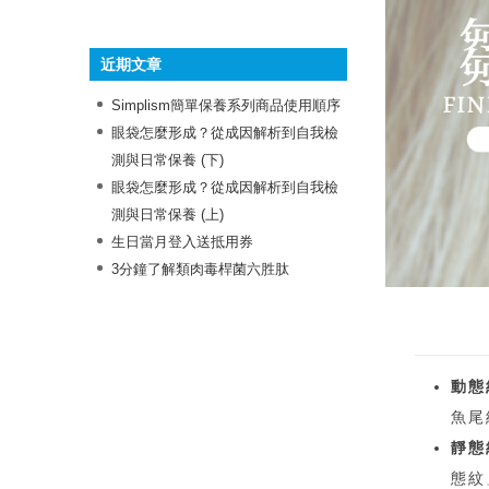
》抗痘成份
》保濕成份
》舒緩成份
》多功效成份
》美白成份
》抗老成份
近期文章
Simplism簡單保養系列商品使用順序
眼袋怎麼形成？從成因解析到自我檢
測與日常保養 (下)
眼袋怎麼形成？從成因解析到自我檢
測與日常保養 (上)
生日當月登入送抵用券
3分鐘了解類肉毒桿菌六胜肽
動態
魚尾
靜態
態紋