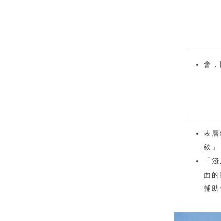
會，
表層
紋」
「淺
面的
輔助