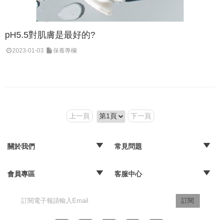
pH5.5對肌膚是最好的?
2023-01-03
保養專欄
上一頁
下一頁
關於我們
常見問題
‧品牌故事
‧媒體報導
‧經銷通路
‧購物常見問題
‧配送取貨問題
‧退換貨及退款問題
‧海外訂購辦法
會員專區
客服中心
‧訂單查詢
‧隱私權聲明
‧版權聲明
‧客服信箱
訂閱