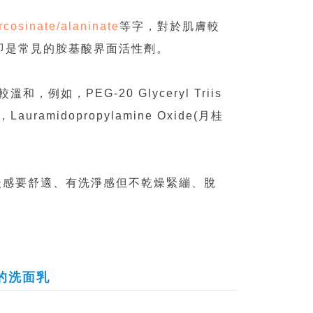
rcosinate/alaninate
等字，對於肌膚較
EA鹽)即是常見的胺基酸界面活性劑。
，PEG-20 Glyceryl Triis
ramidopropylamine Oxide(月桂
後感要舒適、有洗淨感但不乾燥緊繃、脫
的洗面乳