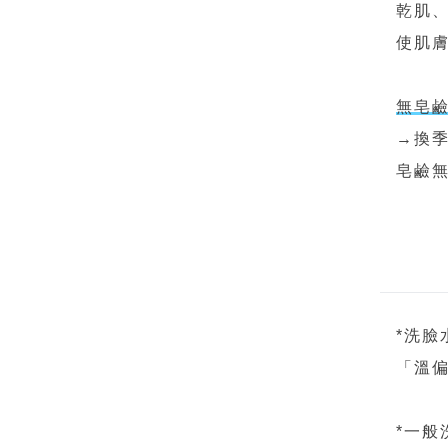
乾肌
使肌
無皂
→換季
皂鹼
*洗
「溫
*一般