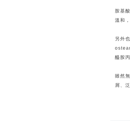
胺基
溫和，
另外也
oste
醯胺
雖然
屑、