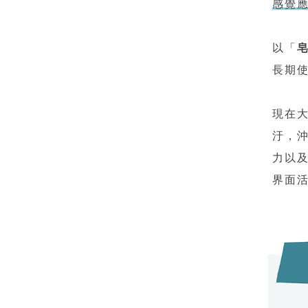
感覺
以「
長期
現在
汙，
力以
界面活