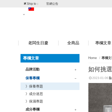
Ship to：
官網公告
台灣
澳門
香港
新加坡
老闆生日慶
全商品
專欄文章
專欄文章
Home
專欄文
如何挑選
品牌活動
》品牌情報
》折扣情報
保養專欄
2023-01-06
》保養專題
》成分迷思
》保濕專題
成分專欄