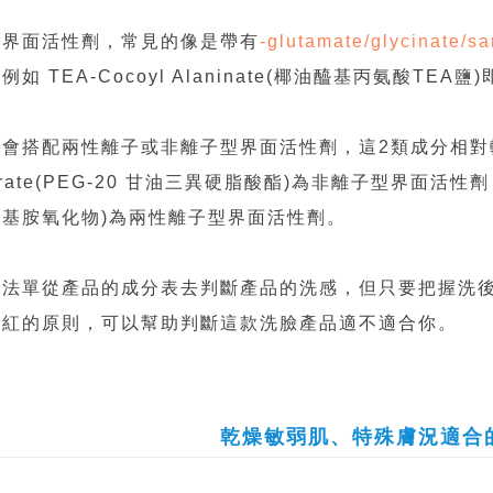
酸界面活性劑，常見的像是帶有
-glutamate/glycinate/sa
例如 TEA-Cocoyl Alaninate(椰油醯基丙氨酸T
會搭配兩性離子或非離子型界面活性劑，這2類成分相對較溫和，例如
arate(PEG-20 甘油三異硬脂酸酯)為非離子型界面活性劑，Lau
丙基胺氧化物)為兩性離子型界面活性劑。
無法單從產品的成分表去判斷產品的洗感，但只要把握洗
泛紅的原則，可以幫助判斷這款洗臉產品適不適合你。
乾燥敏弱肌、特殊膚況適合