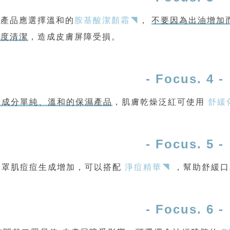
潔產品應選擇溫和的
胺基酸潔顏霜◥
，
不要因為出油增加
過度清潔
，造成皮膚屏障受損。
- Focus. 4 -
擇成分單純、溫和的保濕產品
，肌膚乾燥泛紅可使用
舒緩
- Focus. 5 -
口罩肌痘痘生成增加，可以搭配
淨痘精華◥
，幫助舒緩口
- Focus. 6 -