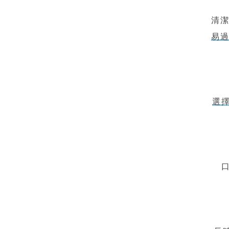
清
易
選