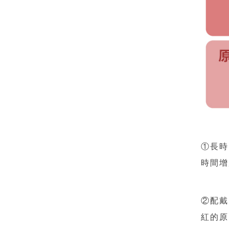
①長時
時間增
②配戴
紅的原