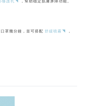
5修護乳◥
，幫助穩定肌膚屏障功能。
下口罩幾分鐘，並可搭配
舒緩噴霧◥
，