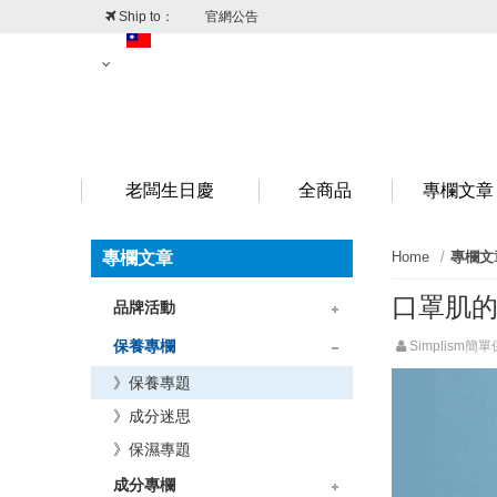
Ship to：
官網公告
台灣
澳門
香港
新加坡
老闆生日慶
全商品
專欄文章
專欄文章
Home
專欄文
口罩肌
品牌活動
》品牌情報
》折扣情報
保養專欄
Simplism簡
》保養專題
》成分迷思
》保濕專題
成分專欄