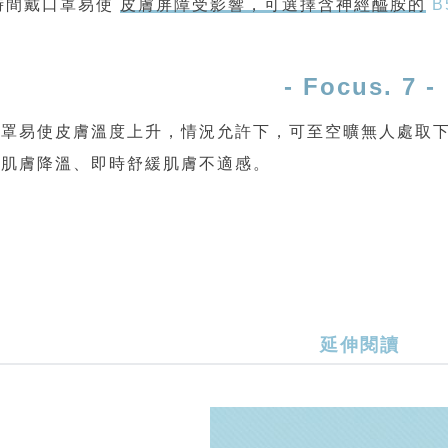
時間戴口罩易使
皮膚屏障受影響，可選擇含神經醯胺的
B
- Focus. 7 -
口罩易使皮膚溫度上升，情況允許下，可至空曠無人處取
助肌膚降溫、即時舒緩肌膚不適感。
延伸閱讀