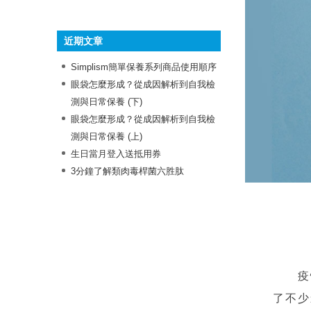
》抗痘成份
》保濕成份
》舒緩成份
》多功效成份
》美白成份
》抗老成份
近期文章
Simplism簡單保養系列商品使用順序
眼袋怎麼形成？從成因解析到自我檢
測與日常保養 (下)
眼袋怎麼形成？從成因解析到自我檢
測與日常保養 (上)
生日當月登入送抵用券
3分鐘了解類肉毒桿菌六胜肽
疫情
了不少