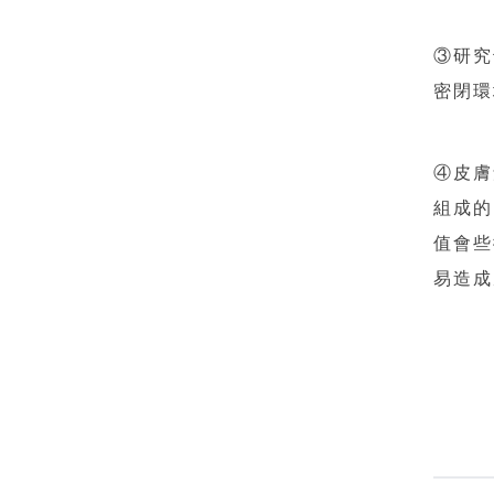
③研究
密閉環
④皮膚
組成的
值會些
易造成