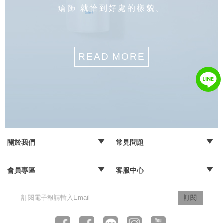
矯飾 就恰到好處的樣貌。
READ MORE
關於我們
常見問題
‧品牌故事
‧媒體報導
‧經銷通路
‧購物常見問題
‧配送取貨問題
‧退換貨及退款問題
‧海外訂購辦法
會員專區
客服中心
‧訂單查詢
‧隱私權聲明
‧版權聲明
‧客服信箱
訂閱