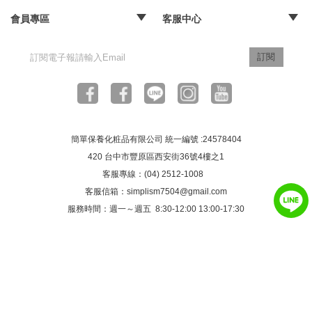
‧品牌故事
‧媒體報導
‧經銷通路
‧購物常見問題
‧配送取貨問題
‧退換貨及退款問題
‧海外訂購辦法
會員專區
客服中心
‧訂單查詢
‧隱私權聲明
‧版權聲明
‧客服信箱
訂閱
簡單保養化粧品有限公司 統一編號 :24578404
420 台中市豐原區西安街36號4樓之1
客服專線：(04) 2512-1008
客服信箱：
simplism7504@gmail.com
服務時間：週一～週五 8:30-12:00 13:00-17:30