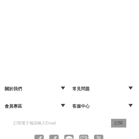
矯飾 就恰到好處的樣貌。
READ MORE
關於我們
常見問題
‧品牌故事
‧媒體報導
‧經銷通路
‧購物常見問題
‧配送取貨問題
‧退換貨及退款問題
‧海外訂購辦法
會員專區
客服中心
‧訂單查詢
‧隱私權聲明
‧版權聲明
‧客服信箱
訂閱