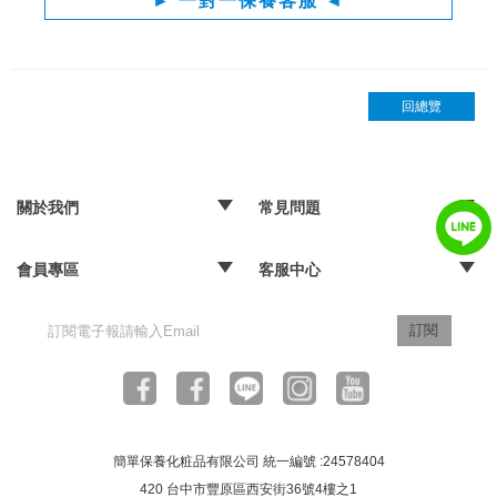
► 一對一保養客服 ◄
回總覽
關於我們
常見問題
‧品牌故事
‧媒體報導
‧經銷通路
‧購物常見問題
‧配送取貨問題
‧退換貨及退款問題
‧海外訂購辦法
會員專區
客服中心
‧訂單查詢
‧隱私權聲明
‧版權聲明
‧客服信箱
訂閱
簡單保養化粧品有限公司 統一編號 :24578404
420 台中市豐原區西安街36號4樓之1