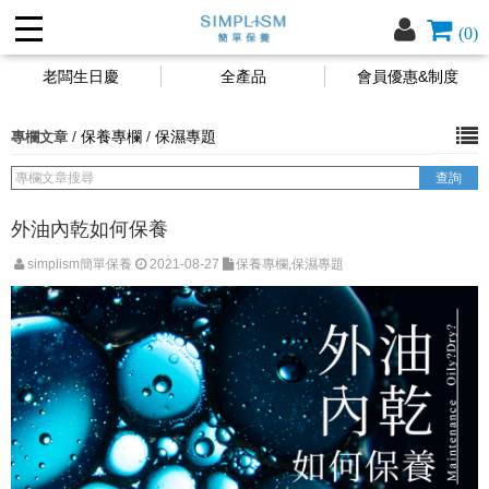
(0)
老闆生日慶
全產品
會員優惠&制度
/
保養專欄
/
保濕專題
專欄文章
外油內乾如何保養
simplism簡單保養
2021-08-27
保養專欄,保濕專題