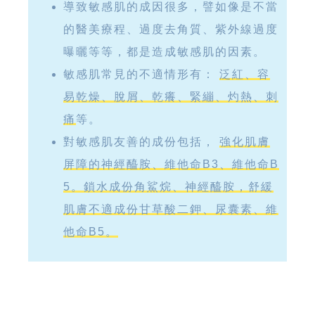
導致敏感肌的成因很多，譬如像是不當
的醫美療程、過度去角質、紫外線過度
曝曬等等，都是造成敏感肌的因素。
敏感肌常見的不適情形有：
泛紅、容
易乾燥、脫屑、乾癢、緊繃、灼熱、刺
痛
等。
對敏感肌友善的成份包括，
強化肌膚
屏障的神經醯胺、維他命B3、維他命B
5。鎖水成份角鯊烷、神經醯胺，舒緩
肌膚不適成份甘草酸二鉀、尿囊素、維
他命B5。