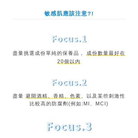
敏感肌應該注意?!
盡量挑選成份單純的保養品，
成份數量最好在
20個以內
盡量
避開酒精、香精、色素
、以及某些刺激性
比較高的防腐劑(例如:MI、MCI)