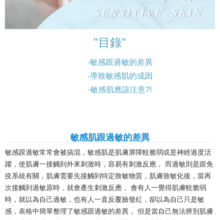
"目錄"
-敏感跟過敏的差異
-導致敏感肌的成因
-敏感肌應該注意?!
敏感肌跟過敏的差異
敏感跟過敏常常會被搞混，敏感肌是肌膚屏障較脆弱或是神經過度活
躍，使肌膚一接觸到外來刺激時，容易有刺激反應， 而過敏則是跟免
疫系統有關，肌膚需要先接觸到特定致敏物質，肌膚致敏化後，當再
次接觸到過敏原時，就會產生刺激反應， 會有人一覺得肌膚較脆弱
時，就以為自己過敏，也有人一直反覆臉發紅，卻以為自己只是敏
感，表格中簡單整理了敏感跟過敏的差異， 但是當自己無法辨別肌膚