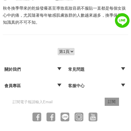
秋冬換季帶來的乾燥發癢甚至導致底妝容易不服貼一直都是每個女孩
心中的痛，尤其隨著每年敏感肌膚族群的人數越來越多，換季保養的
知識真的不可不知。
關於我們
常見問題
‧品牌故事
‧媒體報導
‧經銷通路
‧購物常見問題
‧配送取貨問題
‧退換貨及退款問題
‧海外訂購辦法
會員專區
客服中心
‧訂單查詢
‧隱私權聲明
‧版權聲明
‧客服信箱
訂閱