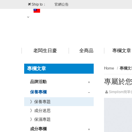
Ship to：
官網公告
台灣
澳門
香港
新加坡
老闆生日慶
全商品
專欄文章
專欄文章
Home
專欄文
專屬於
品牌活動
》品牌情報
》折扣情報
保養專欄
Simplism簡
》保養專題
》成分迷思
》保濕專題
成分專欄