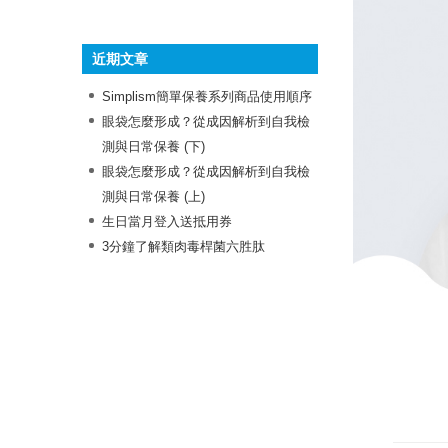
》抗痘成份
》保濕成份
》舒緩成份
》多功效成份
》美白成份
》抗老成份
近期文章
Simplism簡單保養系列商品使用順序
眼袋怎麼形成？從成因解析到自我檢
測與日常保養 (下)
眼袋怎麼形成？從成因解析到自我檢
測與日常保養 (上)
生日當月登入送抵用券
3分鐘了解類肉毒桿菌六胜肽