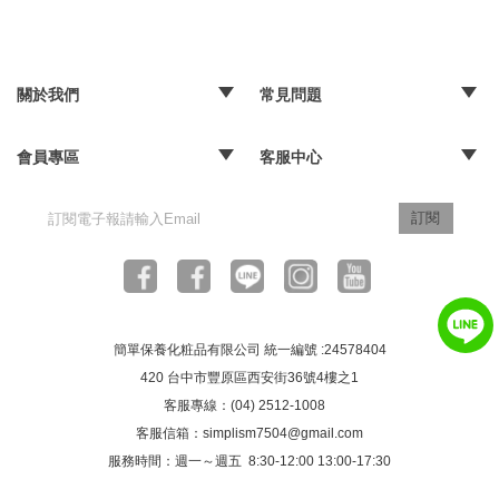
關於我們
常見問題
‧品牌故事
‧媒體報導
‧經銷通路
‧購物常見問題
‧配送取貨問題
‧退換貨及退款問題
‧海外訂購辦法
會員專區
客服中心
‧訂單查詢
‧隱私權聲明
‧版權聲明
‧客服信箱
訂閱
簡單保養化粧品有限公司 統一編號 :24578404
420 台中市豐原區西安街36號4樓之1
客服專線：(04) 2512-1008
客服信箱：
simplism7504@gmail.com
服務時間：週一～週五 8:30-12:00 13:00-17:30