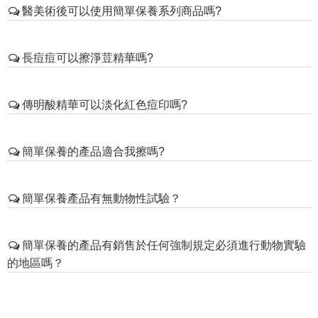
醫美術後可以使用簡單保養系列商品嗎?
養品可以適用於所有膚質。如果您屬於敏感性肌膚，
請先在一小區塊試用，確定無過敏反應再全臉使用。
術後無開放性傷口、結痂脫落完全、出血點(刮痧感)有消
皮膚出現異常紅腫時應立即停用，並儘速請專業醫師
長痘痘可以擦淨荳精華嗎?
退，等肌膚紅腫、熱脹消退後，可以先局部試擦，沒有
診斷治療。
問題後再全臉使用。產品-簡單保養角質調理露、簡單保
淨荳精華
對痘痘肌可以舒緩、調理，因為不是角質代
養水楊酸精華、簡單保養A醇精華乳須等肌膚恢復正常無
傳明酸精華可以淡化紅色痘印嗎?
謝的酸類，可以天天使用，對肌膚不會刺激，敏感肌
前述情形，再過14天後再開始使用。*提醒術後保養須遵
也可以使用。
照醫囑，以醫囑可以開始使用的時間點為主!
平面的色素痘印，
傳明酸精華
可以幫助淡化和美白，
簡單保養的產品適合我擦嗎?
含有效美白成份--傳明酸，溫和不刺激，擦了不會反
黑，早晚可以使用。
一般肌膚、痘痘肌、油性肌、混合肌、熟齡肌，簡單
簡單保養產品有無動物性試驗？
→
保養的產品都很適合使用。(可參考
Simplism簡單保養全商品
)
簡單保養全產品無進行動物性試驗。
簡單保養的產品有銷售於任何強制規定必須進行動物實驗
的地區嗎？
沒有，簡單保養並沒有在中國，或其他任何強制規定必
須進行動物實驗的地區銷售。官網銷售的部份，僅供不