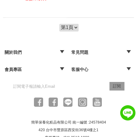
關於我們
常見問題
‧品牌故事
‧媒體報導
‧經銷通路
‧購物常見問題
‧配送取貨問題
‧退換貨及退款問題
‧海外訂購辦法
會員專區
客服中心
‧訂單查詢
‧隱私權聲明
‧版權聲明
‧客服信箱
訂閱
簡單保養化粧品有限公司 統一編號 :24578404
420 台中市豐原區西安街36號4樓之1