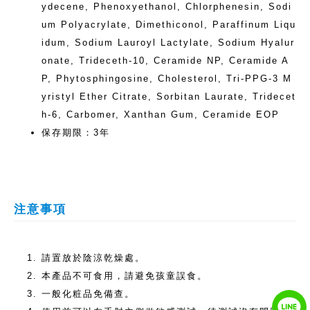
ydecene, Phenoxyethanol, Chlorphenesin, Sodi
um Polyacrylate, Dimethiconol, Paraffinum Liqu
idum, Sodium Lauroyl Lactylate, Sodium Hyalur
onate, Trideceth-10, Ceramide NP, Ceramide A
P, Phytosphingosine, Cholesterol, Tri-PPG-3 M
yristyl Ether Citrate, Sorbitan Laurate, Tridecet
h-6, Carbomer, Xanthan Gum, Ceramide EOP
保存期限：3年
注意事項
請置放於陰涼乾燥處。
本產品不可食用，請避免孩童誤食。
一般化粧品免備查。