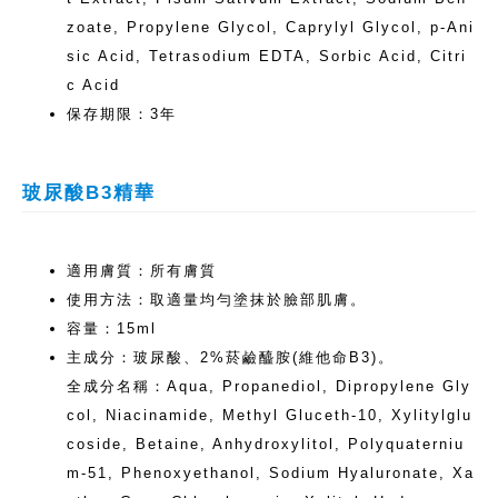
zoate, Propylene Glycol, Caprylyl Glycol, p-Ani
sic Acid, Tetrasodium EDTA, Sorbic Acid, Citri
c Acid
保存期限：3年
玻尿酸B3精華
適用膚質：所有膚質
使用方法：取適量均勻塗抹於臉部肌膚。
容量：15ml
主成分：玻尿酸、2%菸鹼醯胺(維他命B3)。
全成分名稱：Aqua, Propanediol, Dipropylene Gly
col, Niacinamide, Methyl Gluceth-10, Xylitylglu
coside, Betaine, Anhydroxylitol, Polyquaterniu
m-51, Phenoxyethanol, Sodium Hyaluronate, Xa