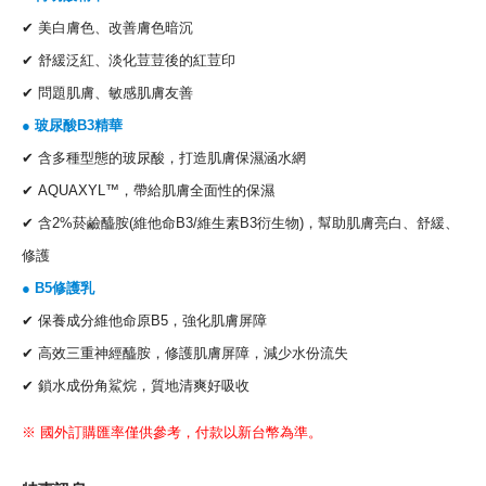
✔ 美白膚色、改善膚色暗沉
✔ 舒緩泛紅、淡化荳荳後的紅荳印
✔ 問題肌膚、敏感肌膚友善
● 玻尿酸B3精華
✔ 含多種型態的玻尿酸，打造肌膚保濕涵水網
✔ AQUAXYL™，帶給肌膚全面性的保濕
✔ 含2%菸鹼醯胺(維他命B3/維生素B3衍生物)，幫助肌膚亮白、舒緩、
修護
● B5修護乳
✔ 保養成分維他命原B5，強化肌膚屏障
✔ 高效三重神經醯胺，修護肌膚屏障，減少水份流失
✔ 鎖水成份角鯊烷，質地清爽好吸收
※ 國外訂購匯率僅供參考，付款以新台幣為準。