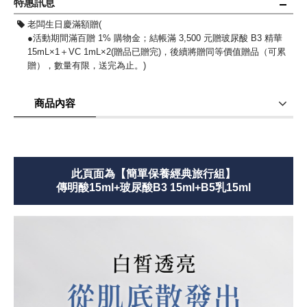
特惠訊息
老闆生日慶滿額贈(
●活動期間滿百贈 1% 購物金；結帳滿 3,500 元贈玻尿酸 B3 精華
15mL×1＋VC 1mL×2(贈品已贈完)，後續將贈同等價值贈品（可累
贈），數量有限，送完為止。)
商品內容
商品評價(0)
我要詢問
(0)
此頁面為【簡單保養經典旅行組】
傳明酸15ml+玻尿酸B3 15ml+B5乳15ml