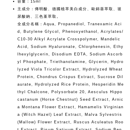
容量：15ml
主成分：傳明酸、德國植萃美白成分、歐錦葵萃取、玻
尿酸鈉、三色堇萃取。
全成分名稱：Aqua, Propanediol, Tranexamic Aci
d, Butylene Glycol, Phenoxyethanol, Acrylates/
C10-30 Alkyl Acrylate Crosspolymer, Mandelic
Acid, Sodium Hyaluronate, Chlorphenesin, Ethy
lhexylglycerin, Disodium EDTA, Sodium Ascorb
yl Phosphate, Triethanolamine, Glycerin, Hydro
lyzed Viola Tricolor Extract, Hydrolyzed Wheat
Protein, Chondrus Crispus Extract, Sucrose Dil
aurate, Hydrolyzed Rice Protein, Hesperidin Me
thyl Chalcone, Polysorbate 20, Aesculus Hippo
castanum (Horse Chestnut) Seed Extract, Arnic
a Montana Flower Extract, Hamamelis Virginian
a (Witch Hazel) Leaf Extract, Malva Sylvestris
(Mallow) Flower Extract, Ruscus Aculeatus Roo
t Extract, Pisum Sativum Extract, Sodium Ben