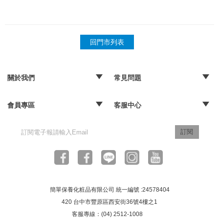
回門市列表
關於我們
常見問題
‧品牌故事
‧媒體報導
‧經銷通路
‧購物常見問題
‧配送取貨問題
‧退換貨及退款問題
‧海外訂購辦法
會員專區
客服中心
‧訂單查詢
‧隱私權聲明
‧版權聲明
‧客服信箱
訂閱
簡單保養化粧品有限公司 統一編號 :24578404
420 台中市豐原區西安街36號4樓之1
客服專線：(04) 2512-1008