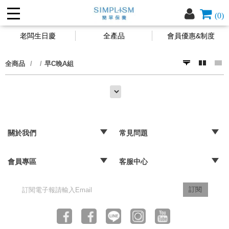
(0)
老闆生日慶
全產品
會員優惠&制度
全商品
早C晚A組
關於我們
常見問題
‧品牌故事
‧媒體報導
‧經銷通路
‧購物常見問題
‧配送取貨問題
‧退換貨及退款問題
‧海外訂購辦法
會員專區
客服中心
‧訂單查詢
‧隱私權聲明
‧版權聲明
‧客服信箱
訂閱