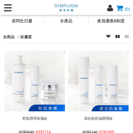
(0)
老闆生日慶
全產品
會員優惠&制度
全商品
依膚質
乾肌潤澤保濕組
混合肌控油調理組
NT$3049
NT$
2714
NT$2140
NT$
1905