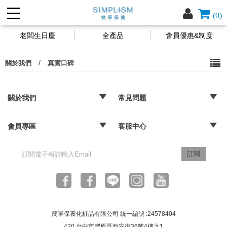
(0)
老闆生日慶
全產品
會員優惠&制度
/
關於我們
真實口碑
關於我們
常見問題
‧品牌故事
‧媒體報導
‧經銷通路
‧購物常見問題
‧配送取貨問題
‧退換貨及退款問題
‧海外訂購辦法
會員專區
客服中心
‧訂單查詢
‧隱私權聲明
‧版權聲明
‧客服信箱
訂閱
簡單保養化粧品有限公司 統一編號 :24578404
420 台中市豐原區西安街36號4樓之1