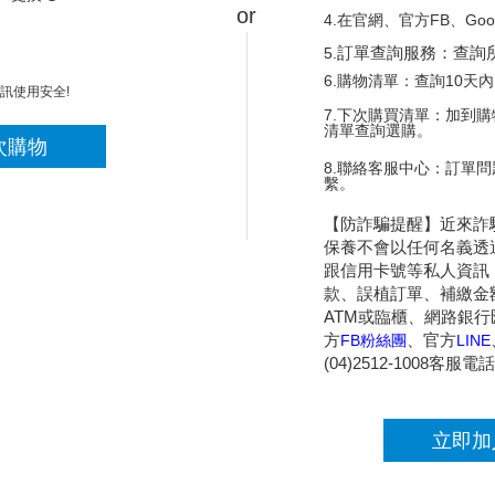
4.在官網、官方FB、Go
5.
訂單查詢服務：查詢
6.購物清單：查詢10天
訊使用安全!
7.下次購買清單：加到
清單查詢選購。
次購物
8.聯絡客服中心：訂單
繫。
【防詐騙提醒】近來詐
保養不會以任何名義透
跟信用卡號等私人資訊
款、誤植訂單、補繳金
ATM
或臨櫃、網路銀行
方
FB
粉絲團
、官方
LINE
(04)2512-1008
客服電話
立即加