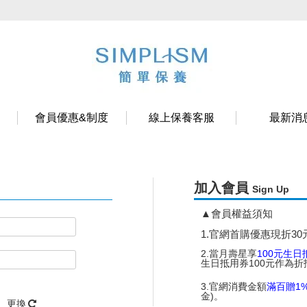
會員優惠&制度
線上保養客服
最新消
加入會員
Sign Up
▲
會員權益須知
1.官網首購優惠現折30
2.當月壽星享
100元生日
生日抵用券100元作為
3.官網消費金額
滿百贈1
金)。
更換