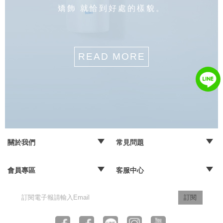
矯飾 就恰到好處的樣貌。
READ MORE
關於我們
常見問題
‧品牌故事
‧媒體報導
‧經銷通路
‧購物常見問題
‧配送取貨問題
‧退換貨及退款問題
‧海外訂購辦法
會員專區
客服中心
‧訂單查詢
‧隱私權聲明
‧版權聲明
‧客服信箱
訂閱